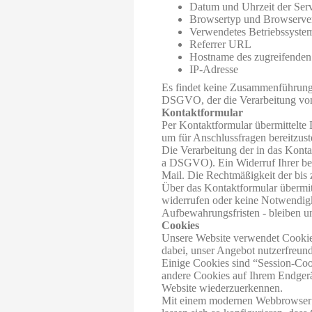
Datum und Uhrzeit der Ser
Browsertyp und Browserve
Verwendetes Betriebssyste
Referrer URL
Hostname des zugreifenden
IP-Adresse
Es findet keine Zusammenführung d
DSGVO, der die Verarbeitung von 
Kontaktformular
Per Kontaktformular übermittelte 
um für Anschlussfragen bereitzuste
Die Verarbeitung der in das Konta
a DSGVO). Ein Widerruf Ihrer bere
Mail. Die Rechtmäßigkeit der bis
Über das Kontaktformular übermitt
widerrufen oder keine Notwendigk
Aufbewahrungsfristen - bleiben u
Cookies
Unsere Website verwendet Cookies
dabei, unser Angebot nutzerfreund
Einige Cookies sind “Session-Coo
andere Cookies auf Ihrem Endgerät
Website wiederzuerkennen.
Mit einem modernen Webbrowser k