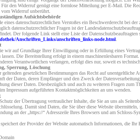
h. Für den Widerruf genügt eine formlose Mitteilung per E-Mail. Die R
t vom Widerruf unberührt.
uständigen Aufsichtsbehörde
lle eines datenschutzrechtlichen Verstoßes ein Beschwerderecht bei der
lich datenschutzrechtlicher Fragen ist der Landesdatenschutzbeauftra
indet. Der folgende Link stellt eine Liste der Datenschutzbeauftragten
fothek/Anschriften_Links/anschriften_links-node.html
.
t
ie wir auf Grundlage Ihrer Einwilligung oder in Erfüllung eines Vertrag
 lassen. Die Bereitstellung erfolgt in einem maschinenlesbaren Format. 
deren Verantwortlichen verlangen, erfolgt dies nur, soweit es technisch
ung, Sperrung, Löschung
r geltenden gesetzlichen Bestimmungen das Recht auf unentgeltliche Au
ft der Daten, deren Empfänger und den Zweck der Datenverarbeitung 
chung dieser Daten. Diesbezüglich und auch zu weiteren Fragen zum
ie im Impressum aufgeführten Kontaktmöglichkeiten an uns wenden.
g
hutz der Übertragung vertraulicher Inhalte, die Sie an uns als Seitenbe
üsselung. Damit sind Daten, die Sie über diese Website übermitteln, fü
indung an der „https://“ Adresszeile Ihres Browsers und am Schloss-Sy
speichert der Provider der Website automatisch Informationen, die Ihr
 Domain