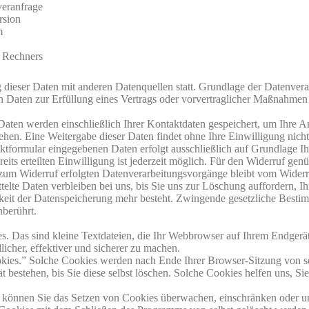
veranfrage
rsion
m
 Rechners
ieser Daten mit anderen Datenquellen statt. Grundlage der Datenverarbe
Daten zur Erfüllung eines Vertrags oder vorvertraglicher Maßnahmen g
Daten werden einschließlich Ihrer Kontaktdaten gespeichert, um Ihre A
hen. Eine Weitergabe dieser Daten findet ohne Ihre Einwilligung nicht 
ktformular eingegebenen Daten erfolgt ausschließlich auf Grundlage Ihre
its erteilten Einwilligung ist jederzeit möglich. Für den Widerruf genü
 zum Widerruf erfolgten Datenverarbeitungsvorgänge bleibt vom Widerr
elte Daten verbleiben bei uns, bis Sie uns zur Löschung auffordern, I
eit der Datenspeicherung mehr besteht. Zwingende gesetzliche Besti
nberührt.
. Das sind kleine Textdateien, die Ihr Webbrowser auf Ihrem Endgerät
licher, effektiver und sicherer zu machen.
kies.” Solche Cookies werden nach Ende Ihrer Browser-Sitzung von se
 bestehen, bis Sie diese selbst löschen. Solche Cookies helfen uns, Si
önnen Sie das Setzen von Cookies überwachen, einschränken oder u