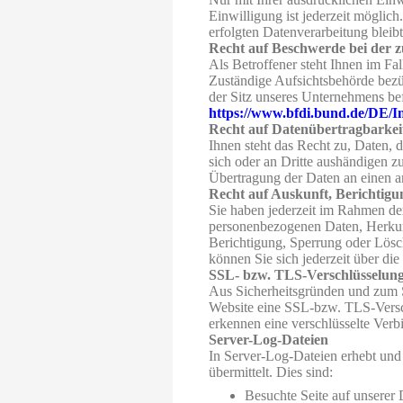
Einwilligung ist jederzeit möglic
erfolgten Datenverarbeitung bleib
Recht auf Beschwerde bei der z
Als Betroffener steht Ihnen im Fa
Zuständige Aufsichtsbehörde bezüg
der Sitz unseres Unternehmens bef
https://www.bfdi.bund.de/DE/In
Recht auf Datenübertragbarkei
Ihnen steht das Recht zu, Daten, d
sich oder an Dritte aushändigen zu
Übertragung der Daten an einen an
Recht auf Auskunft, Berichtig
Sie haben jederzeit im Rahmen de
personenbezogenen Daten, Herkun
Berichtigung, Sperrung oder Lös
können Sie sich jederzeit über d
SSL- bzw. TLS-Verschlüsselun
Aus Sicherheitsgründen und zum Sc
Website eine SSL-bzw. TLS-Verschl
erkennen eine verschlüsselte Verb
Server-Log-Dateien
In Server-Log-Dateien erhebt und 
übermittelt. Dies sind:
Besuchte Seite auf unserer