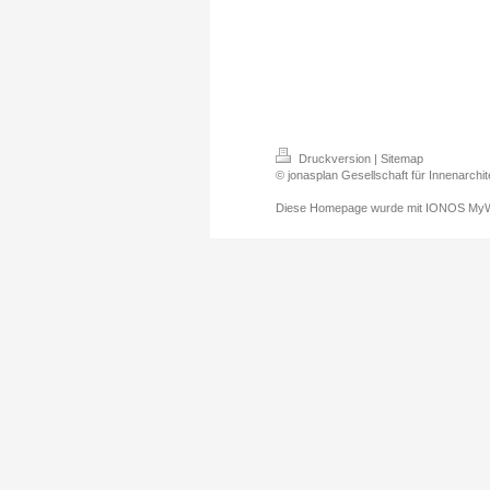
Druckversion
|
Sitemap
© jonasplan Gesellschaft für Innenarch
Diese Homepage wurde mit
IONOS MyW